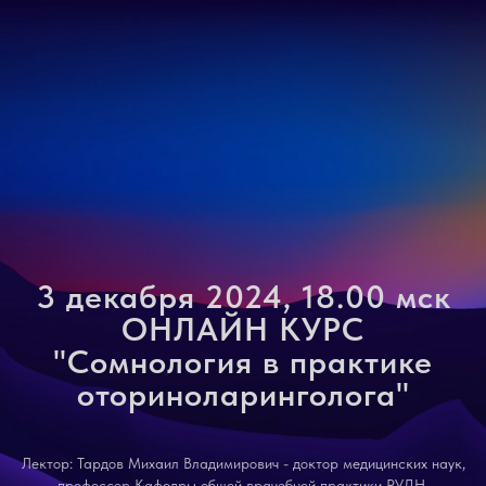
3 декабря 2024, 18.00 мск
ОНЛАЙН КУРС
"Сомнология в практике
оториноларинголога"
Лектор: Тардов Михаил Владимирович - доктор медицинских наук,
профессор Кафедры общей врачебной практики РУДН,