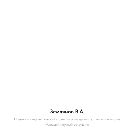
Землянов В.А.
Научно-исследовательский отдел микрохирургии гортани и фониатрии
Младший научный сотрудник