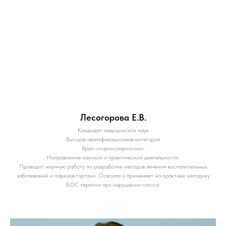
Лесогорова Е.В.
Кандидат медицинских наук
Высшая квалификационная категория
Врач-оториноларинголог
Направление научной и практической деятельности:
Проводит научную работу по разработке методов лечения воспалительных
заболеваний и парезов гортани. Освоила и применяет на практике методику
БОС терапии при нарушении голоса.