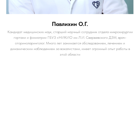
Павлихин О.Г.
Кандидат медицинских наук, старший научный сотрудник отдела микрохирургии
гортани и фониатрии ГБУЗ «НИКИО им Л.И. Свержевского ДЗМ, врач-
оториноларинголог. Много лет занимается обследованием, лечением и
динамическим наблюдением за вокалистами, имеет огромный опыт работы в
этой области