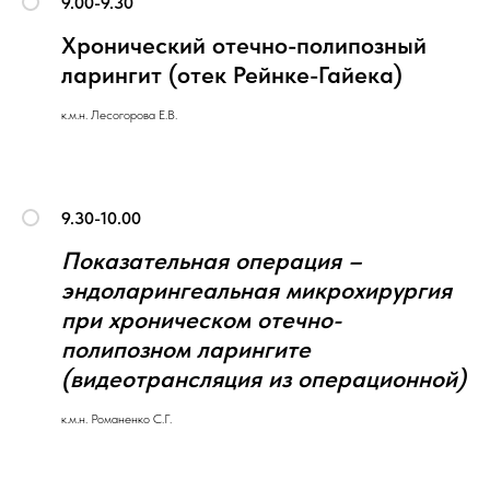
9.00-9.30
Хронический отечно-полипозный
ларингит (отек Рейнке-Гайека)
к.м.н. Лесогорова Е.В.
9.30-10.00
Показательная операция –
эндоларингеальная микрохирургия
при хроническом отечно-
полипозном ларингите
(видеотрансляция из операционной)
к.м.н. Романенко С.Г.