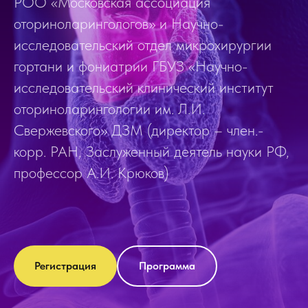
РОО «Московская ассоциация
оториноларингологов» и Научно-
исследовательский отдел микрохирургии
гортани и фониатрии ГБУЗ «Научно-
исследовательский клинический институт
оториноларингологии им. Л.И.
Свержевского» ДЗМ (директор – член.-
корр. РАН, Заслуженный деятель науки РФ,
профессор А.И. Крюков)
Регистрация
Программа