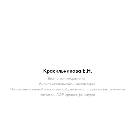
Красильникова Е.Н.
Врач-оториноларинголог
Высшая квалификационная категория
Направление научной и практической деятельности: Диагностика и лечение
патологии ЛОР-органов, фониатрия