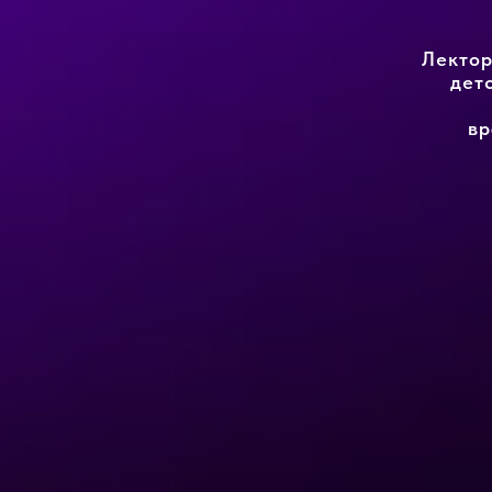
Лектор
дет
вр