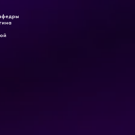
кафедры
гина
кой