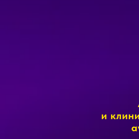
и клин
а