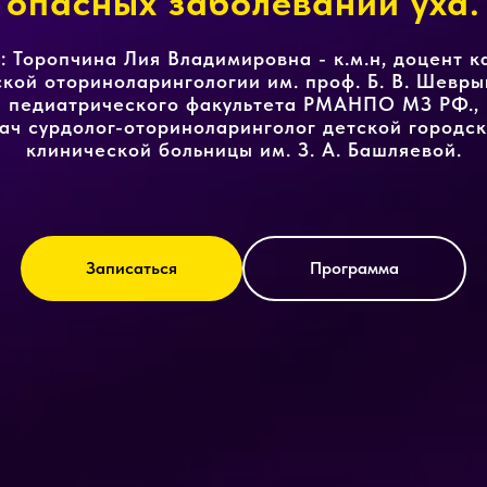
опасных заболеваний уха.
: Торопчина Лия Владимировна - к.м.н, доцент 
ской оториноларингологии им. проф. Б. В. Шевры
педиатрического факультета РМАНПО МЗ РФ.,
ач сурдолог-оториноларинголог детской городс
клинической больницы им. З. А. Башляевой.
Записаться
Программа